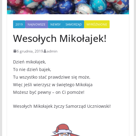
2019
NAJNOWSZE
NEWSY
SAMORZĄD
WYRÓŻNIONE
Wesołych Mikołajek!
6 grudnia, 2019
admin
Dzień mikołajek ,
To nie dzień bajek,
Tu wszystko stać prawdziwe się może,
Więc jeśli wierzysz w świętego Mikołaja
Możesz być pewny – on Ci pomoże!
Wesołych Mikołajek życzy Samorząd Uczniowski!