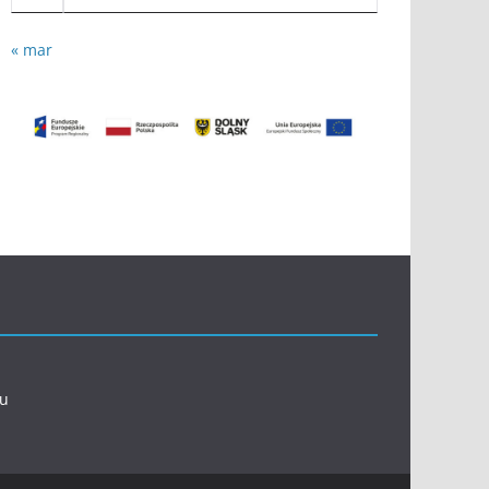
« mar
l
eu