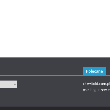
Polecane
ckkwitold.com.p
osir-boguszow.