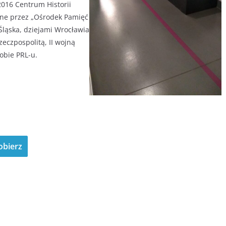
2016 Centrum Historii
one przez „Ośrodek Pamięć
Śląska, dziejami Wrocławia
zeczpospolitą, II wojną
obie PRL-u.
obierz