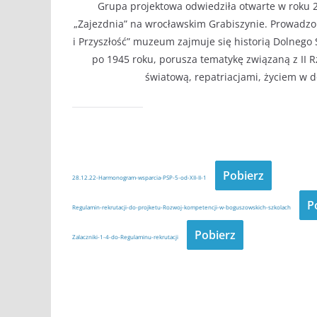
Grupa projektowa odwiedziła otwarte w roku 
„Zajezdnia” na wrocławskim Grabiszynie. Prowadz
i Przyszłość” muzeum zajmuje się historią Dolnego 
po 1945 roku, porusza tematykę związaną z II R
światową, repatriacjami, życiem w d
Pobierz
28.12.22-Harmonogram-wsparcia-PSP-5-od-XII-II-1
P
Regulamin-rekrutacji-do-projketu-Rozwoj-kompetencji-w-boguszowskich-szkolach
Pobierz
Zalaczniki-1-4-do-Regulaminu-rekrutacji