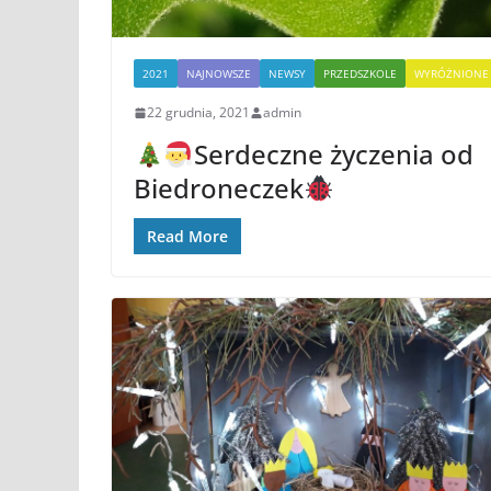
2021
NAJNOWSZE
NEWSY
PRZEDSZKOLE
WYRÓŻNIONE
22 grudnia, 2021
admin
Serdeczne życzenia od
Biedroneczek
Read More