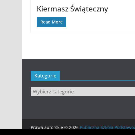
Kiermasz Świąteczny
Read More
Kategorie
Kategorie
Prawa autorskie © 2026
Publiczna Szkoła Podsta
Motyw:
ColorMag
stworzony przez ThemeGrill. Wsp