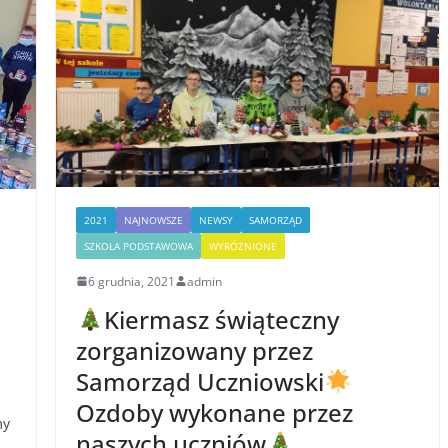
2021
NAJNOWSZE
NEWSY
SAMORZĄD
SZKOŁA PODSTAWOWA
WYRÓŻNIONE
6 grudnia, 2021
admin
Kiermasz świąteczny
a
zorganizowany przez
Samorząd Uczniowski
Ozdoby wykonane przez
my
naszych uczniów