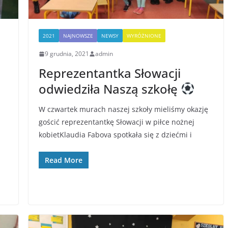
2021
NAJNOWSZE
NEWSY
WYRÓŻNIONE
9 grudnia, 2021
admin
Reprezentantka Słowacji
odwiedziła Naszą szkołę
W czwartek murach naszej szkoły mieliśmy okazję
gościć reprezentantkę Słowacji w piłce nożnej
kobietKlaudia Fabova spotkała się z dziećmi i
Read More