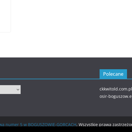
Polecane
ckkwitold.com.p
osir-boguszow.
wowa numer 5 w BOGUSZOWIE-GORCACH
. Wszystkie prawa zastrzeżo
ierane przez
WordPress
.