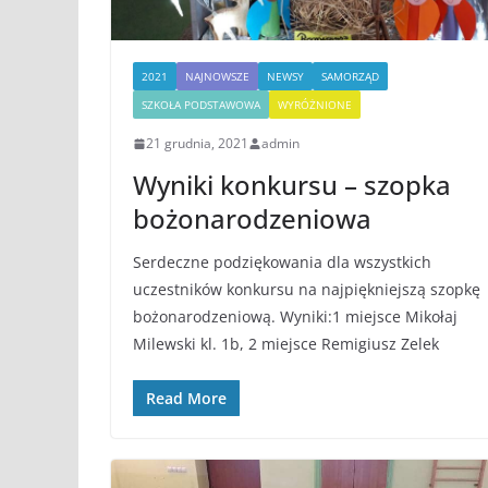
2021
NAJNOWSZE
NEWSY
SAMORZĄD
SZKOŁA PODSTAWOWA
WYRÓŻNIONE
21 grudnia, 2021
admin
Wyniki konkursu – szopka
bożonarodzeniowa
Serdeczne podziękowania dla wszystkich
uczestników konkursu na najpiękniejszą szopkę
bożonarodzeniową. Wyniki:1 miejsce Mikołaj
Milewski kl. 1b, 2 miejsce Remigiusz Zelek
Read More