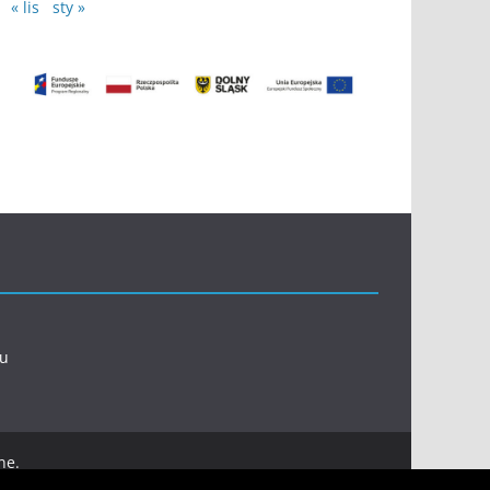
« lis
sty »
l
eu
ne.