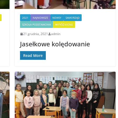
2021
NAJNOWSZE
NEWSY
SAMORZĄD
SZKOŁA PODSTAWOWA
WYRÓŻNIONE
21 grudnia, 2021
admin
Jasełkowe kolędowanie
Read More