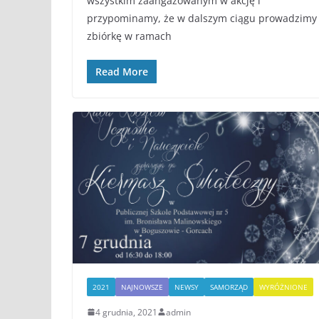
wszystkim zaangażowanym w akcję i
przypominamy, że w dalszym ciągu prowadzimy
zbiórkę w ramach
Read More
2021
NAJNOWSZE
NEWSY
SAMORZĄD
WYRÓŻNIONE
4 grudnia, 2021
admin