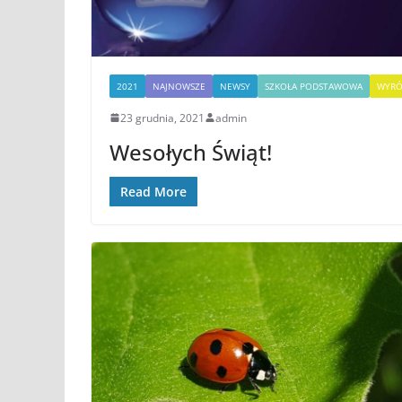
2021
NAJNOWSZE
NEWSY
SZKOŁA PODSTAWOWA
WYRÓ
23 grudnia, 2021
admin
Wesołych Świąt!
Read More