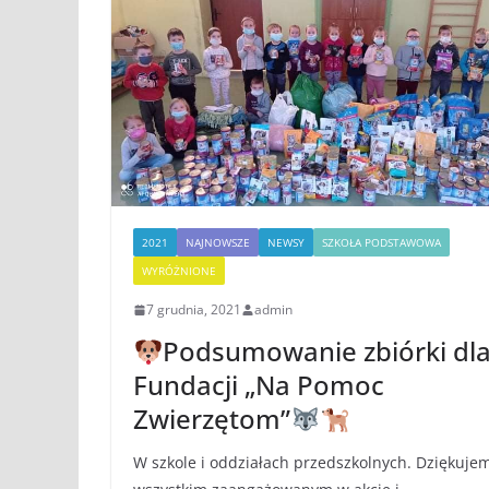
2021
NAJNOWSZE
NEWSY
SZKOŁA PODSTAWOWA
WYRÓŻNIONE
7 grudnia, 2021
admin
Podsumowanie zbiórki dl
Fundacji „Na Pomoc
Zwierzętom”
W szkole i oddziałach przedszkolnych. Dziękuje