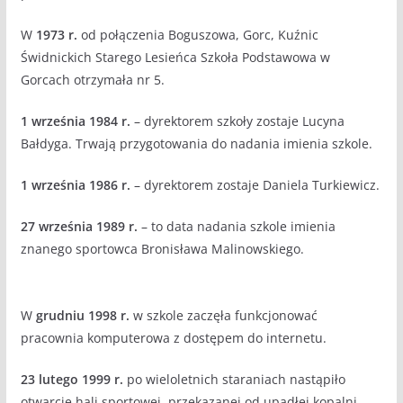
W
1973 r.
od połączenia Boguszowa, Gorc, Kuźnic
Świdnickich Starego Lesieńca Szkoła Podstawowa w
Gorcach otrzymała nr 5.
1 września 1984 r.
– dyrektorem szkoły zostaje Lucyna
Bałdyga. Trwają przygotowania do nadania imienia szkole.
1 września 1986 r.
– dyrektorem zostaje Daniela Turkiewicz.
27 września 1989 r.
– to data nadania szkole imienia
znanego sportowca Bronisława Malinowskiego.
W
grudniu 1998 r.
w szkole zaczęła funkcjonować
pracownia komputerowa z dostępem do internetu.
23 lutego 1999 r.
po wieloletnich staraniach nastąpiło
otwarcie hali sportowej, przekazanej od upadłej kopalni