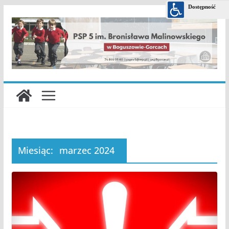
Przejdź
do
treści
Miesiąc:
marzec 2024