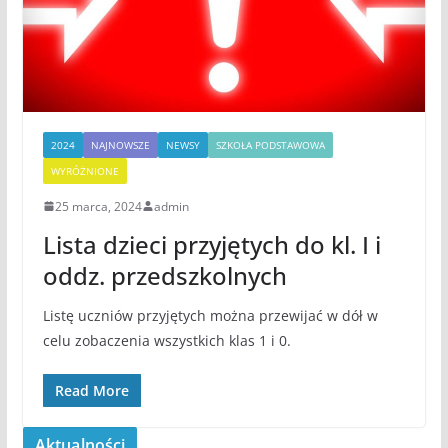
2024
NAJNOWSZE
NEWSY
SZKOŁA PODSTAWOWA
WYRÓŻNIONE
25 marca, 2024
admin
Lista dzieci przyjętych do kl. I i
oddz. przedszkolnych
Listę uczniów przyjętych można przewijać w dół w
celu zobaczenia wszystkich klas 1 i 0.
Read More
Aktualności