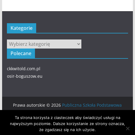
Kategorie
Kategorie
Polecane
ckkwitold.com.pl
osir-boguszow.eu
Prawa autorskie © 2026
Publiczna Szkoła Podstawowa
numer 5 w BOGUSZOWIE-GORCACH
. Wszystkie prawa
Ta strona korzysta z ciasteczek aby świadczyć usługi na
zastrzeżone.
najwyższym poziomie. Dalsze korzystanie ze strony oznacza,
Motyw:
ColorMag
stworzony przez ThemeGrill. Wspierane
że zgadzasz się na ich użycie.