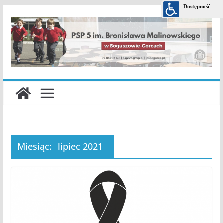
Przejdź
do
treści
Miesiąc:
lipiec 2021