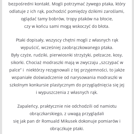
bezpośredni kontakt. Mogli potrzymać żywego ptaka, który
odlatuje z ich rąk, pochodzić pomiędzy dzikimi zaroślami,
oglądać tamy bobrów, tropy ptaków na błocie,
czy w końcu sami mogą wskoczyć do błota.
Ptaki dopisały, wszyscy chętni mogli z własnych rąk
wypuścić, wcześniej zaobrączkowanego ptaka.
Były czyże, rudziki, pierwiosnki strzyżyki, pełzacze, kosy,
sikorki. Chociaż modraszki mają w zwyczaju „szczypać w
palce” i niektórzy rezygnowali z tej przyjemności, to jakże
wspaniałe doświadczenie od narysowania modraszki w
szkolnym konkursie plastycznym do przyglądnięcia się jej
i wypuszczenia z własnych rąk.
Zapaleńcy, praktycznie nie odchodzili od namiotu
obrączkarskiego, z uwagą przyglądali
się jak pan dr Romuald Mikusek dokonuje pomiarów i
obrączkuje ptaki.