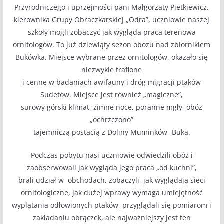
Przyrodniczego i uprzejmości pani Małgorzaty Pietkiewicz,
kierownika Grupy Obraczkarskiej „Odra”, uczniowie naszej
szkoły mogli zobaczyć jak wygląda praca terenowa
ornitologów. To już dziewiąty sezon obozu nad zbiornikiem
Bukówka. Miejsce wybrane przez ornitologów, okazało się
niezwykle trafione
i cenne w badaniach awifauny i dróg migracji ptaków
Sudetów. Miejsce jest również „magiczne”,
surowy górski klimat, zimne noce, poranne mgły, obóz
„ochrzczono”
tajemniczą postacią z Doliny Muminków- Buką.
Podczas pobytu nasi uczniowie odwiedzili obóz i
zaobserwowali jak wygląda jego praca „od kuchni”,
brali udział w obchodach, zobaczyli, jak wyglądają sieci
ornitologiczne, jak dużej wprawy wymaga umiejętność
wyplątania odłowionych ptaków, przyglądali się pomiarom i
zakładaniu obrączek, ale najważniejszy jest ten