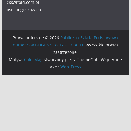
ckkwitold.com.pl
osir-boguszow.eu
Prawa autorskie © 2026
Publiczna Szkoła Podstawowa
numer 5 w BOGUSZOWIE-GORCACH
. Wszystkie prawa
zastrzeżone.
Motyw:
ColorMag
stworzony przez ThemeGrill. Wspierane
przez
WordPress
.