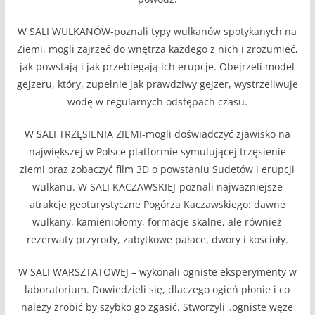
W SALI WULKANÓW-poznali typy wulkanów spotykanych na
Ziemi, mogli zajrzeć do wnętrza każdego z nich i zrozumieć,
jak powstają i jak przebiegają ich erupcje. Obejrzeli model
gejzeru, który, zupełnie jak prawdziwy gejzer, wystrzeliwuje
wodę w regularnych odstępach czasu.
W SALI TRZĘSIENIA ZIEMI-mogli doświadczyć zjawisko na
największej w Polsce platformie symulującej trzęsienie
ziemi oraz zobaczyć film 3D o powstaniu Sudetów i erupcji
wulkanu. W SALI KACZAWSKIEJ-poznali najważniejsze
atrakcje geoturystyczne Pogórza Kaczawskiego: dawne
wulkany, kamieniołomy, formacje skalne, ale również
rezerwaty przyrody, zabytkowe pałace, dwory i kościoły.
W SALI WARSZTATOWEJ – wykonali ogniste eksperymenty w
laboratorium. Dowiedzieli się, dlaczego ogień płonie i co
należy zrobić by szybko go zgasić. Stworzyli „ogniste węże