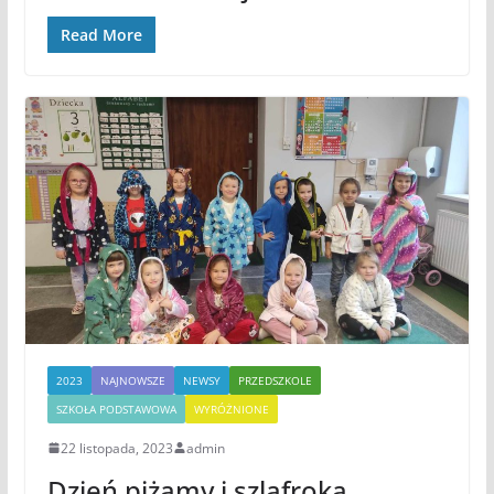
Read More
2023
NAJNOWSZE
NEWSY
PRZEDSZKOLE
SZKOŁA PODSTAWOWA
WYRÓŻNIONE
22 listopada, 2023
admin
Dzień piżamy i szlafroka