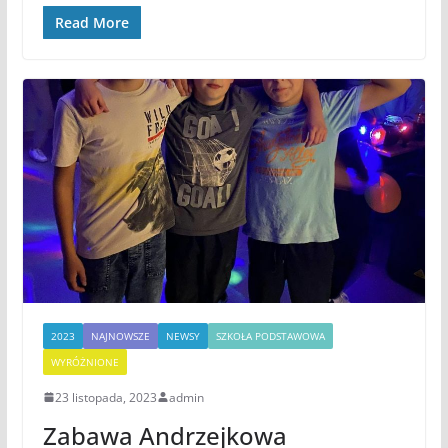
Read More
2023
NAJNOWSZE
NEWSY
SZKOŁA PODSTAWOWA
WYRÓŻNIONE
23 listopada, 2023
admin
Zabawa Andrzejkowa