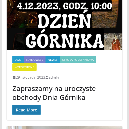
2023
NAJNOWSZE
NEWSY
SZKOŁA PODSTAWOWA
WYRÓŻNIONE
29 listopada, 2023
admin
Zapraszamy na uroczyste
obchody Dnia Górnika
Read More