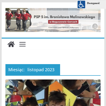
Przejdź
do
treści
Miesiąc:
listopad 2023