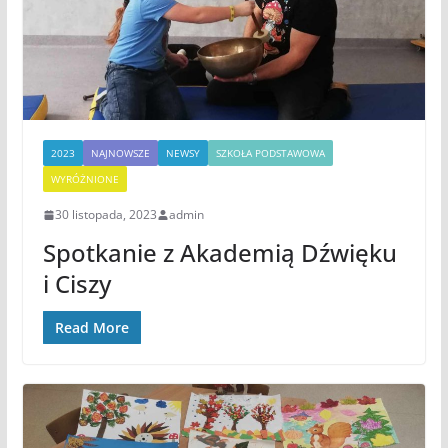
2023
NAJNOWSZE
NEWSY
SZKOŁA PODSTAWOWA
WYRÓŻNIONE
30 listopada, 2023
admin
Spotkanie z Akademią Dźwięku
i Ciszy
Read More