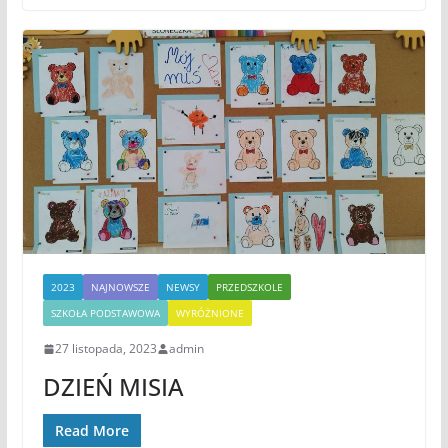
2023
NAJNOWSZE
NEWSY
PRZEDSZKOLE
SZKOŁA PODSTAWOWA
WYRÓŻNIONE
27 listopada, 2023
admin
DZIEŃ MISIA
Read More