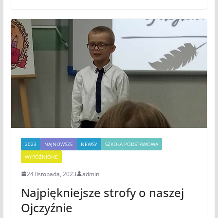
2023
NAJNOWSZE
NEWSY
SZKOŁA PODSTAWOWA
WYRÓŻNIONE
24 listopada, 2023
admin
Najpiękniejsze strofy o naszej
Ojczyźnie