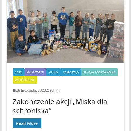
2023
NAJNOWSZE
NEWSY
SAMORZĄD
SZKOŁA PODSTAWOWA
WYRÓŻNIONE
28 listopada, 2023
admin
Zakończenie akcji „Miska dla
schroniska”
Read More