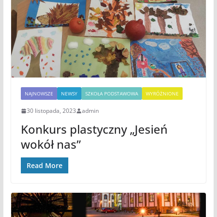
NAJNOWSZE
NEWSY
SZKOŁA PODSTAWOWA
WYRÓŻNIONE
30 listopada, 2023
admin
Konkurs plastyczny „Jesień
wokół nas”
Read More