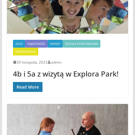
2023
NAJNOWSZE
NEWSY
SZKOŁA PODSTAWOWA
WYRÓŻNIONE
30 listopada, 2023
admin
4b i 5a z wizytą w Explora Park!
Read More