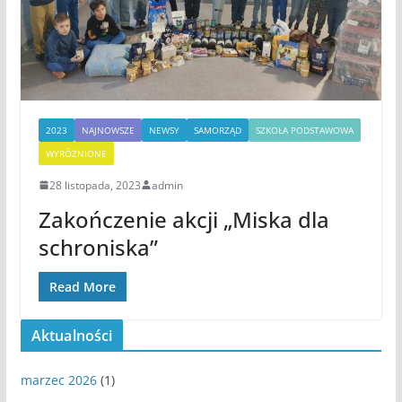
2023
NAJNOWSZE
NEWSY
SAMORZĄD
SZKOŁA PODSTAWOWA
WYRÓŻNIONE
28 listopada, 2023
admin
Zakończenie akcji „Miska dla
schroniska”
Read More
Aktualności
marzec 2026
(1)