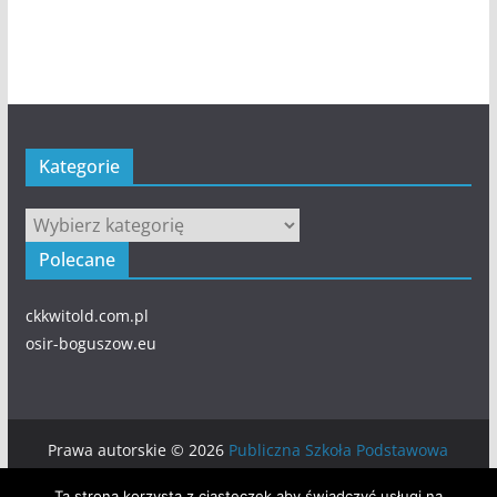
Kategorie
Kategorie
Polecane
ckkwitold.com.pl
osir-boguszow.eu
Prawa autorskie © 2026
Publiczna Szkoła Podstawowa
numer 5 w BOGUSZOWIE-GORCACH
. Wszystkie prawa
Ta strona korzysta z ciasteczek aby świadczyć usługi na