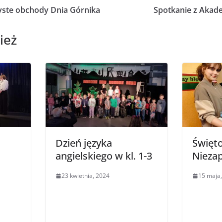
ste obchody Dnia Górnika
Spotkanie z Akade
ież
Dzień języka
Święt
angielskiego w kl. 1-3
Nieza
23 kwietnia, 2024
15 maja