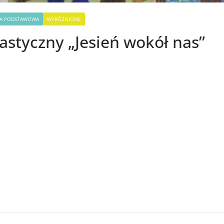
ŁA PODSTAWOWA
WYRÓŻNIONE
astyczny „Jesień wokół nas”