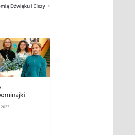
mią Dźwięku i Ciszy
o
pominajki
, 2023