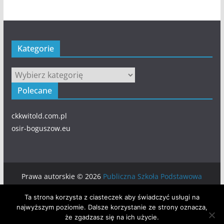
Kategorie
Kategorie
Polecane
ckkwitold.com.pl
osir-boguszow.eu
Prawa autorskie © 2026
Publiczna Szkoła Podstawowa
numer 5 w BOGUSZOWIE-GORCACH
. Wszystkie prawa
Ta strona korzysta z ciasteczek aby świadczyć usługi na
zastrzeżone.
najwyższym poziomie. Dalsze korzystanie ze strony oznacza,
Motyw:
ColorMag
stworzony przez ThemeGrill. Wspierane
że zgadzasz się na ich użycie.