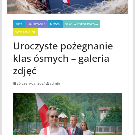
2021
NAJNOWSZE
NEWSY
SZKOŁA PODSTAWOWA
WYRÓŻNIONE
Uroczyste pożegnanie
klas ósmych – galeria
zdjęć
26 czerwca, 2021
admin