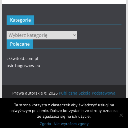
Kategorie
Kategorie
Polecane
ckkwitold.com.pl
osir-boguszow.eu
Prawa autorskie © 2026
Publiczna Szkoła Podstawowa
numer 5 w BOGUSZOWIE-GORCACH
. Wszystkie prawa
Ta strona korzysta z ciasteczek aby świadczyć usługi na
zastrzeżone.
najwyższym poziomie. Dalsze korzystanie ze strony oznacza,
Motyw:
ColorMag
stworzony przez ThemeGrill. Wspierane
że zgadzasz się na ich użycie.
przez
WordPress
.
Zgoda
Nie wyrażam zgody