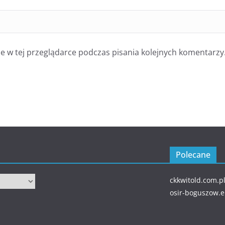
 w tej przeglądarce podczas pisania kolejnych komentarzy
Polecane
ckkwitold.com.p
osir-boguszow.