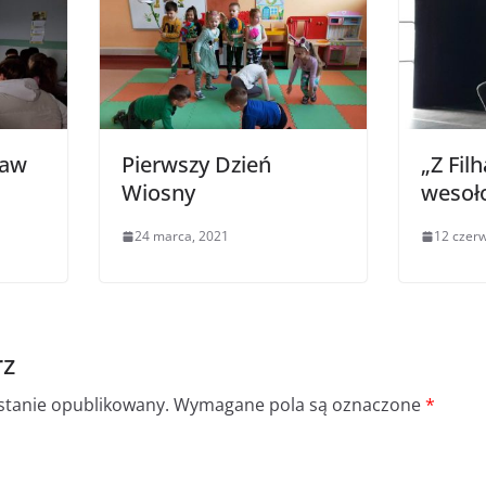
raw
Pierwszy Dzień
„Z Fil
Wiosny
wesoł
24 marca, 2021
12 czer
rz
ostanie opublikowany.
Wymagane pola są oznaczone
*