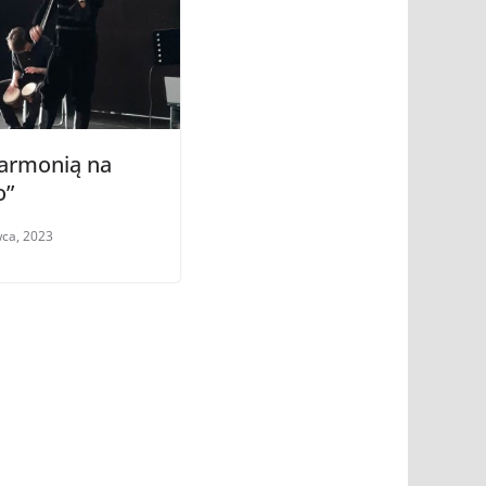
harmonią na
o”
wca, 2023