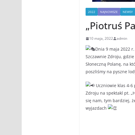
2022
NAJNOWSZE
NEWSY
„Piotruś Pa
10 maja, 2022
admin
Dnia 9 maja 2022 r.
Szczawnie Zdroju, gdzie 
Słoneczną Polanę, na któ
poszliśmy na pyszne lod
Uczniowie klas 4-6 
Zdroju na spektakl pt. „
się nam, tym bardziej,
wyjazdach