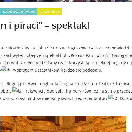
SZKOŁA PODSTAWOWA
WYRÓŻNIONE
n i piraci” – spektakl
 uczniowie klas 3a i 3b PSP nr 5 w Boguszowie – Gorcach odwiedzil
z zachwytem obejrzeli spektakl pt. „Piotruś Pan i piraci”. Następni
rej również miło spędziliśmy czas. Korzystając z pięknej pogody na
y
. Wszystkim uczestnikom bardzo się podobało.
po długiej przerwie mogli udać się na spektakl do Teatru Zdrojowe
Hobbit”
. Frekwencja dopisała, humory również , a samo przeds
 że wśród krasnoludów mieliśmy swoich reprezentantów
. Do zo