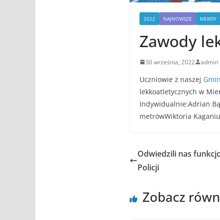
2022
NAJNOWSZE
NEWSY
Zawody le
30 września, 2022
admin
Uczniowie z naszej
Gmin
lekkoatletycznych w Mi
Indywidualnie:Adrian B
metrówWiktoria Kaganiu
Odwiedzili nas funkcj
Policji
Zobacz równ