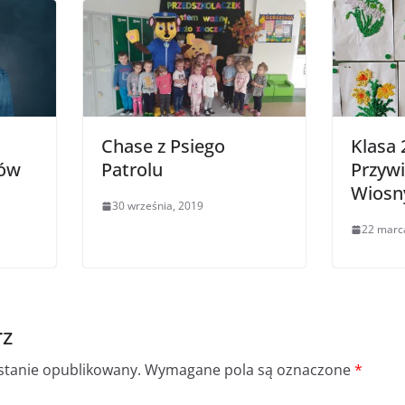
Chase z Psiego
Klasa 2
iów
Patrolu
Przyw
Wiosn
30 września, 2019
22 marc
rz
ostanie opublikowany.
Wymagane pola są oznaczone
*