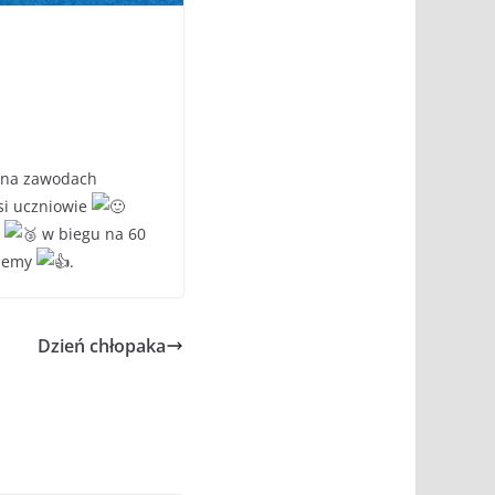
 na zawodach
si uczniowie
–
w biegu na 60
ujemy
.
Dzień chłopaka