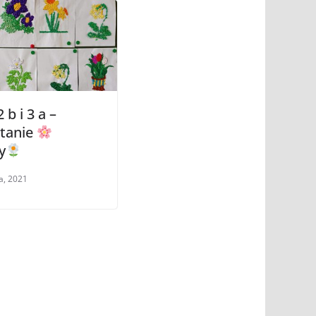
 b i 3 a –
itanie
y
a, 2021