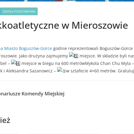
SZKOŁA PODSTAWOWA
kkoatletyczne w Mieroszowie
a Miasto Boguszów-Gorce
godnie reprezentowali Boguszów-Gorce
eroszowie. Jako drużyna zajmujemy
miejsce. W składzie byli na
ąbel –
miejsce w biegu na 600 metrów
Mykola Chan Chu Myla 
k i Aleksandra Sazanowicz –
w sztafecie 4×60 metrów. Gratul
onariusze Komendy Miejskiej
ież