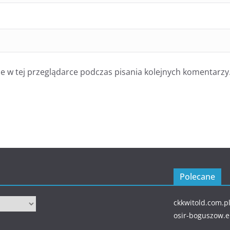
 w tej przeglądarce podczas pisania kolejnych komentarzy
Polecane
ckkwitold.com.p
osir-boguszow.