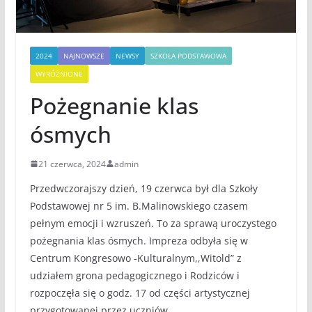
2024
NAJNOWSZE
NEWSY
SZKOŁA PODSTAWOWA
WYRÓŻNIONE
Pożegnanie klas
ósmych
21 czerwca, 2024
admin
Przedwczorajszy dzień, 19 czerwca był dla Szkoły
Podstawowej nr 5 im. B.Malinowskiego czasem
pełnym emocji i wzruszeń. To za sprawą uroczystego
pożegnania klas ósmych. Impreza odbyła się w
Centrum Kongresowo -Kulturalnym,,Witold” z
udziałem grona pedagogicznego i Rodziców i
rozpoczęła się o godz. 17 od części artystycznej
przygotowanej przez uczniów.