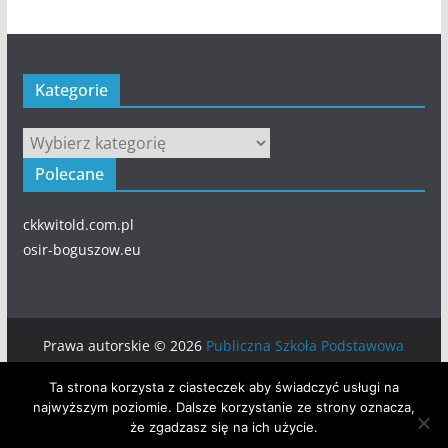
Kategorie
Kategorie
Polecane
ckkwitold.com.pl
osir-boguszow.eu
Prawa autorskie © 2026
Publiczna Szkoła Podstawowa
numer 5 w BOGUSZOWIE-GORCACH
. Wszystkie prawa
Ta strona korzysta z ciasteczek aby świadczyć usługi na
zastrzeżone.
najwyższym poziomie. Dalsze korzystanie ze strony oznacza,
Motyw:
ColorMag
stworzony przez ThemeGrill. Wspierane
że zgadzasz się na ich użycie.
przez
WordPress
.