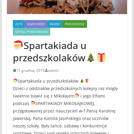
2019
NAJNOWSZE
NEWSY
PRZEDSZKOLE
SZKOŁA PODSTAWOWA
Spartakiada u
przedszkolaków
11 grudnia, 2019
admin
Spartakiada u przedszkolaków
Dzieci z oddziałów przedszkolnych kolejny raz mogły
świetnie bawić się z Mikołajem
i jego Elfami
podczas
SPARTAKIADY MIKOŁAJKOWEJ,
przygotowanej przez nauczycieli w-f Panią Karolinę
Jaworską, Pana Kamila Jasińskiego oraz uczniów
naszej szkoły. Były tańce, zabawy i konkurencje
sportowe. Dzieci pod opieką starszych kolegów i