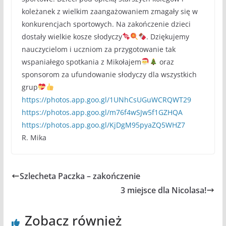
koleżanek z wielkim zaangażowaniem zmagały się w
konkurencjach sportowych. Na zakończenie dzieci
dostały wielkie kosze słodyczy
. Dziękujemy
nauczycielom i uczniom za przygotowanie tak
wspaniałego spotkania z Mikołajem
oraz
sponsorom za ufundowanie słodyczy dla wszystkich
grup
https://photos.app.goo.gl/1UNhCsUGuWCRQWT29
https://photos.app.goo.gl/m76f4wSJw5f1GZHQA
https://photos.app.goo.gl/KjDgM95pyaZQ5WHZ7
R. Mika
Szlecheta Paczka – zakończenie
3 miejsce dla Nicolasa!
Zobacz również