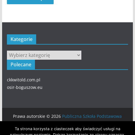
Kategorie
Kategorie
Polecane
ckkwitold.com.pl
osir-boguszow.eu
Prawa autorskie © 2026
Publiczna Szkoła Podstawowa
numer 5 w BOGUSZOWIE-GORCACH
. Wszystkie prawa
Ta strona korzysta z ciasteczek aby świadczyć usługi na
zastrzeżone.
najwyższym poziomie. Dalsze korzystanie ze strony oznacza,