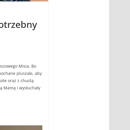
potrzebny
uszowego Misia. Bo
ukochane pluszaki, aby
kole oraz z chustą
wą Mamą i wysłuchały