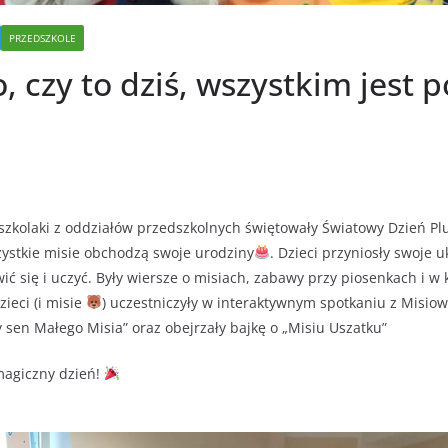
PRZEDSZKOLE
o, czy to dziś, wszystkim jest 
zkolaki z oddziałów przedszkolnych świętowały Światowy Dzień Pl
zystkie misie obchodzą swoje urodziny
. Dzieci przyniosły swoje 
ć się i uczyć. Były wiersze o misiach, zabawy przy piosenkach i w 
ieci (i misie
) uczestniczyły w interaktywnym spotkaniu z Misio
 sen Małego Misia” oraz obejrzały bajkę o „Misiu Uszatku”
magiczny dzień!