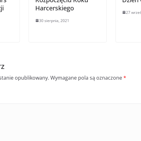
ji
Harcerskiego
27 wrześ
30 sierpnia, 2021
rz
ostanie opublikowany.
Wymagane pola są oznaczone
*