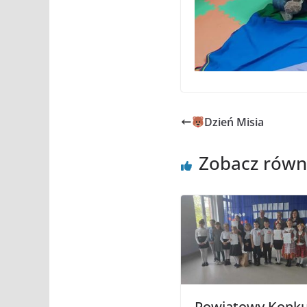
Dzień Misia
Zobacz równ
Powiatowy Konku