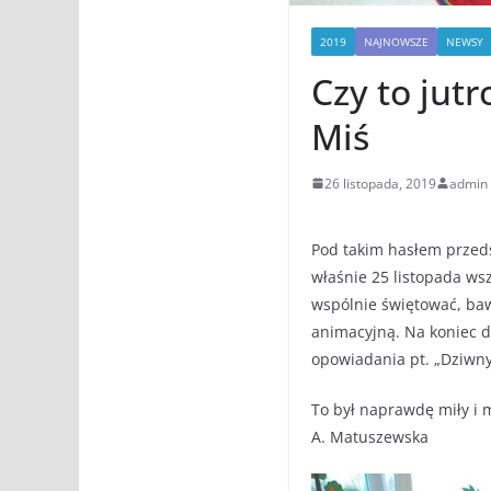
2019
NAJNOWSZE
NEWSY
Czy to jutr
Miś
26 listopada, 2019
admin
Pod takim hasłem przeds
właśnie 25 listopada ws
wspólnie świętować, bawi
animacyjną. Na koniec dz
opowiadania pt. „Dziwny
To był naprawdę miły i 
A. Matuszewska