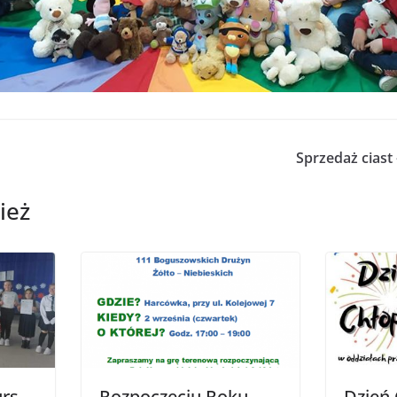
Sprzedaż ciast
ież
rs
Rozpoczęciu Roku
Dzień