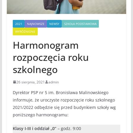
2021
NAJNOWSZE
NEWSY
SZKOŁA PODSTAWOWA
WYRÓŻNIONE
Harmonogram
rozpoczęcia roku
szkolnego
26 sierpnia, 2021
admin
Dyrektor PSP nr 5 im. Bronisława Malinowskiego
informuje, że uroczyste rozpoczęcie roku szkolnego
2021/2022 odbędzie się przed budynkiem szkoły wg
poniższego harmonogramu:
Klasy I-III i oddział „0”
– godz. 9:00