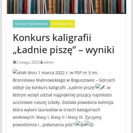
SZKOŁA PODSTAWOWA
WYRÓŻNIONE
Konkurs kaligrafii
„Ładnie piszę” – wyniki
2 lutego, 2022
admin
W dniu 1 marca 2022 r. w PSP nr 5 im.
Bronisława Malinowskiego w Boguszowie – Gorcach
odbył się konkurs kaligrafii ,,Ładnie piszę”
, w
którym wzięli udział najpiękniej piszący najmłodsi
uczniowie naszej szkoły. Została powołana komisja,
która wyłoni laureatów w trzech kategoriach
wiekowych: klasy I, klasy II i klasy III. Życzymy
powodzenia i ,,połamania piór”!