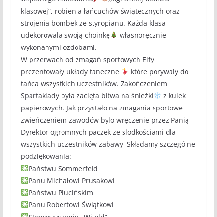
klasowej”, robienia łańcuchów świątecznych oraz
strojenia bombek ze styropianu. Każda klasa
udekorowala swoją choinkę
własnoręcznie
wykonanymi ozdobami.
W przerwach od zmagań sportowych Elfy
prezentowały układy taneczne
które porywaly do
tańca wszystkich uczestników. Zakończeniem
Spartakiady była zacięta bitwa na śnieżki
z kulek
papierowych. Jak przystało na zmagania sportowe
zwieńczeniem zawodów bylo wręczenie przez Panią
Dyrektor ogromnych paczek ze slodkościami dla
wszystkich uczestników zabawy. Składamy szczególne
podziękowania:
Państwu Sommerfeld
Panu Michałowi Prusakowi
Państwu Plucińskim
Panu Robertowi Świątkowi
Stowarzyszeniu „Witold”