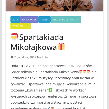
2019
NAJNOWSZE
NEWSY
SZKOŁA PODSTAWOWA
WYRÓŻNIONE
Spartakiada
Mikołajkowa
11 grudnia, 2019
admin
Dnia 10.12.2019 na hali sportowej OSIR Boguszów –
Gorce odbyła się Spartakiada Mikołajkowa
dla
uczniow klas 1-3. Wszyscy uczestnicy brali udział w
rywalizacji sportowej obejmującej konkurencje: m.in.
toczenia ,,kuli śnieżnej”
, skokach w workach,
wyścigach zaprzęgów reniferow. Zmagania sportowe
poprzedziły czynności artystyczne w postaci
wspólnego malowania
,,ogromnej bombki