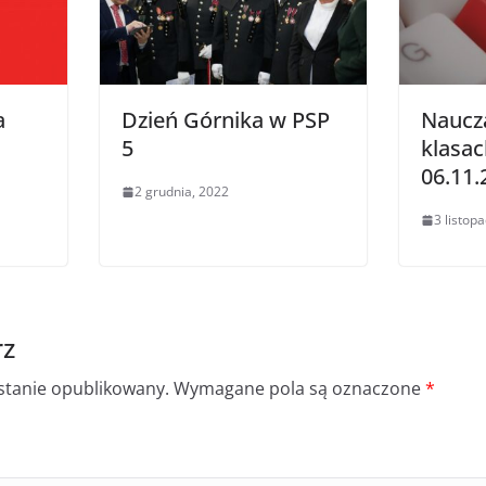
a
Dzień Górnika w PSP
Naucz
5
klasac
06.11.
2 grudnia, 2022
3 listop
rz
ostanie opublikowany.
Wymagane pola są oznaczone
*