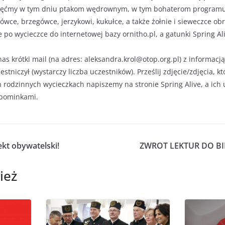
ięćmy w tym dniu ptakom wędrownym, w tym bohaterom programu 
wce, brzegówce, jerzykowi, kukułce, a także żołnie i sieweczce obr
po wycieczce do internetowej bazy ornitho.pl, a gatunki Spring Al
as krótki mail (na adres: aleksandra.krol@otop.org.pl) z informacją
estniczył (wystarczy liczba uczestników). Prześlij zdjęcie/zdjęcia, kt
h rodzinnych wycieczkach napiszemy na stronie Spring Alive, a ich
pominkami.
ekt obywatelski!
ZWROT LEKTUR DO BI
ież