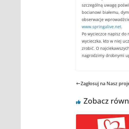
szczególną uwagę pośw
bocianowi białemu, dymó
obserwacje wprowadźcie 
www.springalive.net
.
Po wycieczce napisz do n
wycieczka, kto w niej ucz
zrobić. O najciekawszyc
nagrodzimy drobnymi u
Zagłosuj na Nasz proj
Zobacz równ