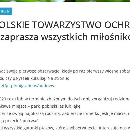
NEWSY
OLSKIE TOWARZYSTWO OCH
zaprasza wszystkich miłośni
ć swoje pierwsze obserwacje, kiedy po raz pierwszy wiosną zobacz
a, czy usłyszeli kukułkę. Na stronie:
net/pl-pl/migrations/addnew
0 roku lub w terminie zbliżonym do tych dni, zorganizuj rodzinną
ekawe miejsce – park, pobliski las lub łąkę,
er ze swoją najbliższą rodziną. Zabierzcie lornetki, jeśli je macie, 
gą przecież potrwać.
j wszystkie gatunki ptaków, które zaobserwujecie. Interesują nas w