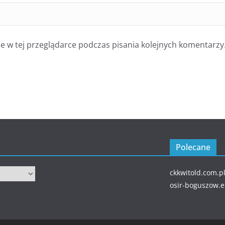
 w tej przeglądarce podczas pisania kolejnych komentarzy
Polecane
ckkwitold.com.p
osir-boguszow.