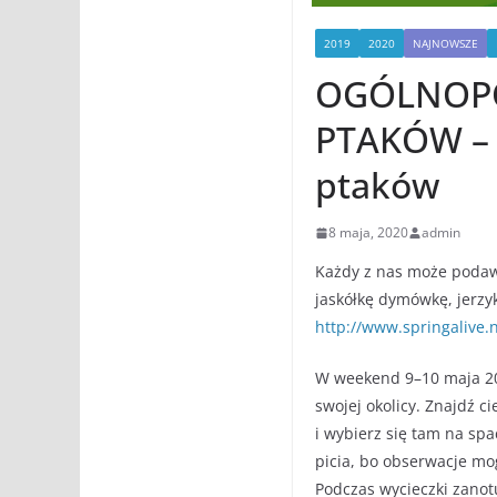
2019
2020
NAJNOWSZE
OGÓLNOP
PTAKÓW – 
ptaków
8 maja, 2020
admin
Każdy z nas może podawa
jaskółkę dymówkę, jerzyk
http://www.springalive.
W weekend 9–10 maja 202
swojej okolicy. Znajdź ci
i wybierz się tam na spac
picia, bo obserwacje mo
Podczas wycieczki zanotu