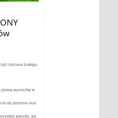
RONY
ków
yli: bociana białego,
 ptasią wycieczkę w
i coś do jedzenia oraz
szystkie gatunki, ale