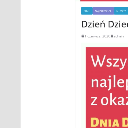
2020
NAJNOWSZE
NEWSY
Dzień Dzie
1 czerwca, 2020
admin