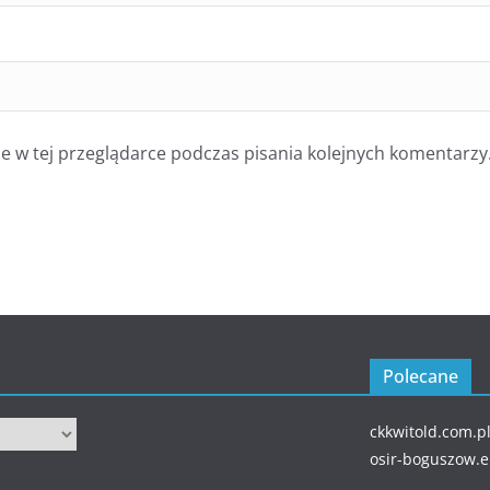
 w tej przeglądarce podczas pisania kolejnych komentarzy
Polecane
ckkwitold.com.p
osir-boguszow.