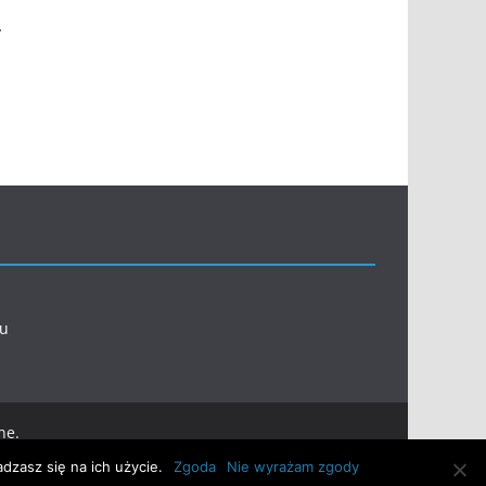
.
l
eu
ne.
dzasz się na ich użycie.
Zgoda
Nie wyrażam zgody