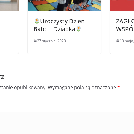
Uroczysty Dzień
ZAGŁO
Babci i Dziadka
WSPÓL
27 stycznia, 2020
10 maja
rz
ostanie opublikowany.
Wymagane pola są oznaczone
*