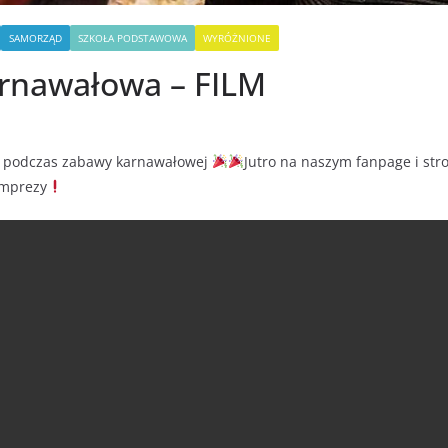
SAMORZĄD
SZKOŁA PODSTAWOWA
WYRÓŻNIONE
rnawałowa – FILM
iaj podczas zabawy karnawałowej
Jutro na naszym fanpage i str
 imprezy