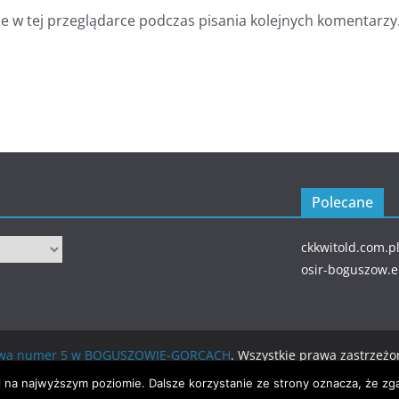
 w tej przeglądarce podczas pisania kolejnych komentarzy
Polecane
ckkwitold.com.p
osir-boguszow.
wowa numer 5 w BOGUSZOWIE-GORCACH
. Wszystkie prawa zastrzeżo
ierane przez
WordPress
.
i na najwyższym poziomie. Dalsze korzystanie ze strony oznacza, że zga