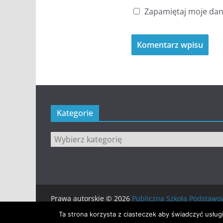
Zapamiętaj moje dane
Kategorie
Kategorie
Prawa autorskie © 2026
Publiczna Szkoła Podsta
Motyw:
ColorMag
stworzony przez ThemeGrill. Wsp
Ta strona korzysta z ciasteczek aby świadczyć usług