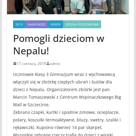
2019
NAJNOWSZE
NEWSY
SZKOŁA PODSTAWOWA
Pomogli dzieciom w
Nepalu!
17 czerwca, 2019
admin
Uczniowie klasy 3 Gimnazjum wraz z wychowawcą
włączyli się w zbiórkę ciepłych ubrań i butów dla
dzieci z Nepalu. Organizatorem zbiórki jest pan
Marcin Tomaszewski z Centrum Wspinaczkowego Big
Wall w Szczecinie.
Zebrano czapki, kurtki i spodnie zimowe, ocieplacze,
polary, koszulki termoaktywne, bluzy, swetry, szaliki i
rękawiczki. Kupiono również 14 par skarpet.
Wszystkie zebrane rzeczy trafią do dzieci z wioski