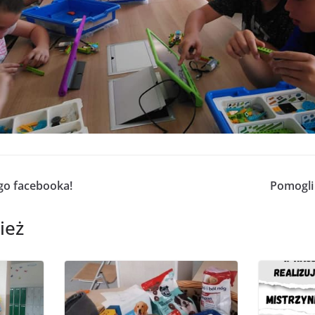
go facebooka!
Pomogli
ież