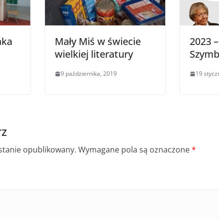
aka
Mały Miś w świecie
2023 –
wielkiej literatury
Szymb
9 października, 2019
19 stycz
rz
ostanie opublikowany.
Wymagane pola są oznaczone
*