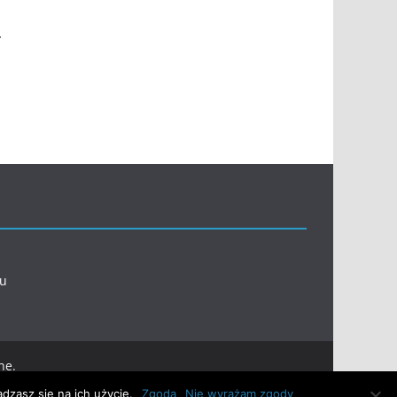
.
l
eu
ne.
dzasz się na ich użycie.
Zgoda
Nie wyrażam zgody