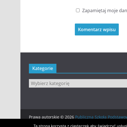
Zapamiętaj moje dane
Kategorie
Kategorie
Prawa autorskie © 2026
Publiczna Szkoła Podsta
Motyw:
ColorMag
stworzony przez ThemeGrill. Wsp
Ta strona korzysta z ciasteczek aby świadczyć usług