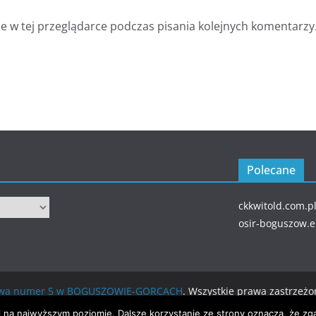
 w tej przeglądarce podczas pisania kolejnych komentarzy
Polecane
ckkwitold.com.p
osir-boguszow.
wowa numer 5 w BOGUSZOWIE-GORCACH
. Wszystkie prawa zastrzeżo
ierane przez
WordPress
.
i na najwyższym poziomie. Dalsze korzystanie ze strony oznacza, że zga