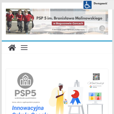
Przejdź
do
treści