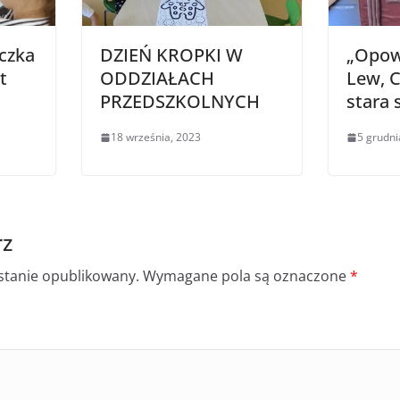
czka
DZIEŃ KROPKI W
„Opowi
t
ODDZIAŁACH
Lew, C
PRZEDSZKOLNYCH
stara 
18 września, 2023
5 grudni
rz
ostanie opublikowany.
Wymagane pola są oznaczone
*