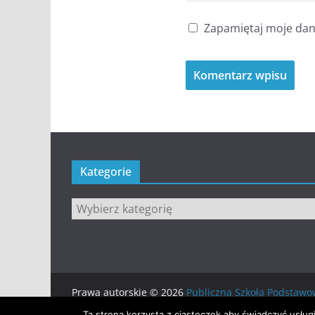
Zapamiętaj moje dane
Kategorie
Kategorie
Prawa autorskie © 2026
Publiczna Szkoła Podsta
Motyw:
ColorMag
stworzony przez ThemeGrill. Wsp
Ta strona korzysta z ciasteczek aby świadczyć usług