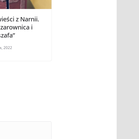
eści z Narnii.
zarownica i
szafa”
a, 2022