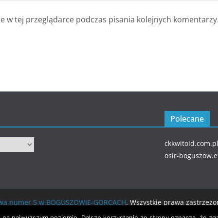
 w tej przeglądarce podczas pisania kolejnych komentarzy
Polecane
ckkwitold.com.p
osir-boguszow.
wowa numer 5 w BOGUSZOWIE-GORCACH
. Wszystkie prawa zastrzeżo
ierane przez
WordPress
.
i na najwyższym poziomie. Dalsze korzystanie ze strony oznacza, że zga