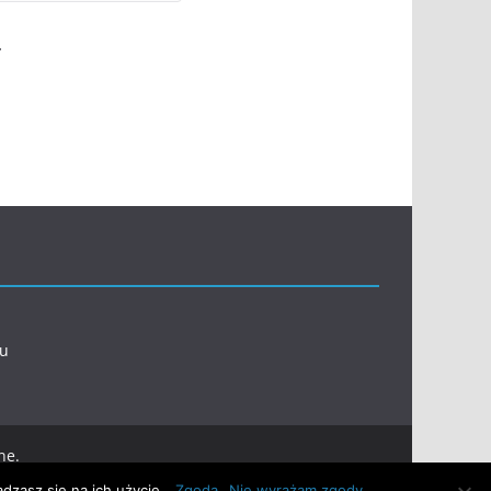
.
l
eu
ne.
dzasz się na ich użycie.
Zgoda
Nie wyrażam zgody