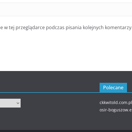
 w tej przeglądarce podczas pisania kolejnych komentarzy
Polecane
ckkwitold.com.p
osir-boguszow.