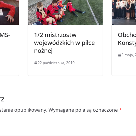
SMS-
1/2 mistrzostw
Obcho
wojewódzkich w piłce
Konsty
nożnej
3 maja, 
22 października, 2019
rz
ostanie opublikowany.
Wymagane pola są oznaczone
*