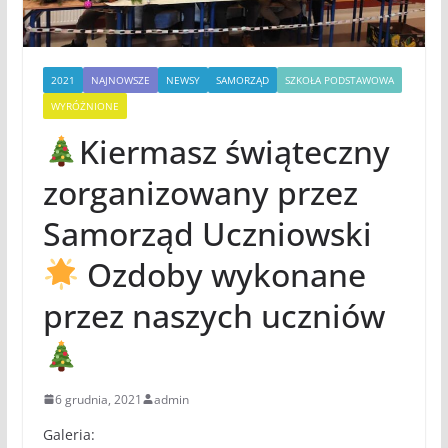
2021
NAJNOWSZE
NEWSY
SAMORZĄD
SZKOŁA PODSTAWOWA
WYRÓŻNIONE
Kiermasz świąteczny
zorganizowany przez
Samorząd Uczniowski
Ozdoby wykonane
przez naszych uczniów
6 grudnia, 2021
admin
Galeria: