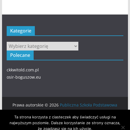
Kategorie
Kategorie
Polecane
ckkwitold.com.pl
osir-boguszow.eu
Prawa autorskie © 2026
Publiczna Szkoła Podstawowa
numer 5 w BOGUSZOWIE-GORCACH
. Wszystkie prawa
Ta strona korzysta z ciasteczek aby świadczyć usługi na
zastrzeżone.
najwyższym poziomie. Dalsze korzystanie ze strony oznacza,
Motyw:
ColorMag
stworzony przez ThemeGrill. Wspierane
że zgadzasz się na ich użycie.