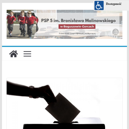
Przejdź
do
treści