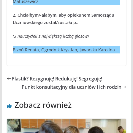
Matuszewicz
2. Chciałbym/-ałabym, aby
opiekunem
Samorządu
Uczniowskiego został/została p.:
(3 nauczycieli z największą liczbą głosów)
Bizoń Renata, Ogrodnik Krystian, Jaworska Karolina
Plastik? Rezygnuję! Redukuję! Segreguję!
Punkt konsultacyjny dla uczniów i ich rodzin
Zobacz również