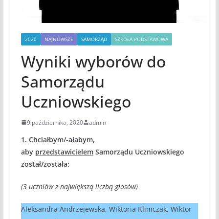
2020
NAJNOWSZE
SAMORZĄD
SZKOŁA PODSTAWOWA
Wyniki wyborów do
Samorządu
Uczniowskiego
9 października, 2020
admin
1. Chciałbym/-ałabym,
aby
przedstawicielem
Samorządu Uczniowskiego
został/została:
(3 uczniów z największą liczbą głosów)
Aleksandra Andrzejewska, Wiktoria Klimczak, Wiktor