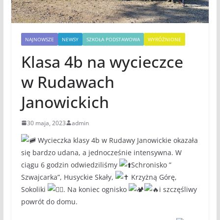
NAJNOWSZE
NEWSY
SZKOŁA PODSTAWOWA
WYRÓŻNIONE
Klasa 4b na wycieczce
w Rudawach
Janowickich
30 maja, 2023
admin
Wycieczka klasy 4b w Rudawy Janowickie okazała
się bardzo udana, a jednocześnie intensywna. W
ciągu 6 godzin odwiedziliśmy
Schronisko ”
Szwajcarka”, Husyckie Skały,
Krzyżną Górę,
Sokoliki
. Na koniec ognisko
i szczęśliwy
powrót do domu.