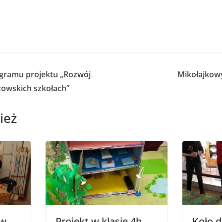
gramu projektu „Rozwój
Mikołajkowy
owskich szkołach”
ież
 w
Projekt w klasie 4b
Koło d