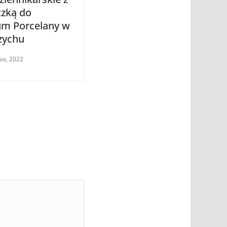
czką do
m Porcelany w
zychu
ia, 2022