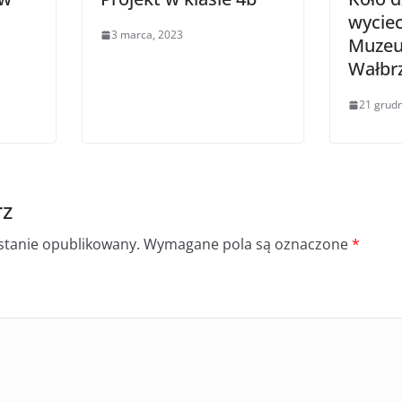
wycie
3 marca, 2023
Muzeu
Wałbr
21 grudn
rz
ostanie opublikowany.
Wymagane pola są oznaczone
*