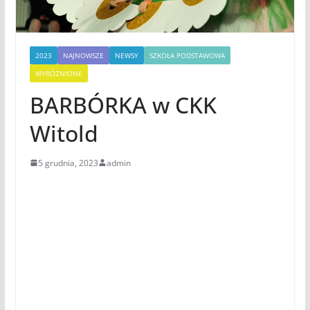
2023
NAJNOWSZE
NEWSY
SZKOŁA PODSTAWOWA
WYRÓŻNIONE
BARBÓRKA w CKK
Witold
5 grudnia, 2023
admin