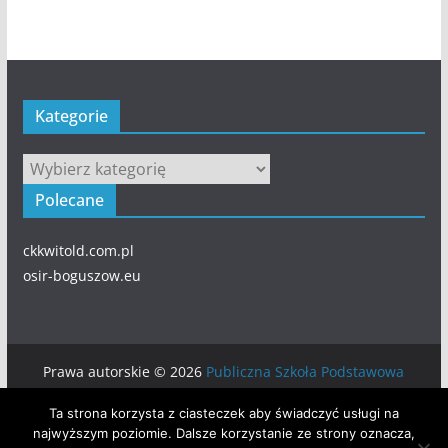
Kategorie
Kategorie
Polecane
ckkwitold.com.pl
osir-boguszow.eu
Prawa autorskie © 2026
Publiczna Szkoła Podstawowa
numer 5 w BOGUSZOWIE-GORCACH
. Wszystkie prawa
Ta strona korzysta z ciasteczek aby świadczyć usługi na
zastrzeżone.
najwyższym poziomie. Dalsze korzystanie ze strony oznacza,
Motyw:
ColorMag
stworzony przez ThemeGrill. Wspierane