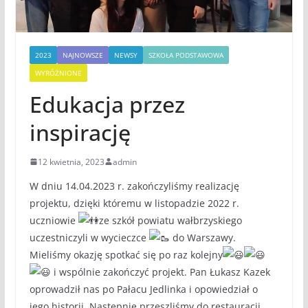
2023
NAJNOWSZE
NEWSY
SZKOŁA PODSTAWOWA
WYRÓŻNIONE
Edukacja przez
inspirację
12 kwietnia, 2023
admin
W dniu 14.04.2023 r. zakończyliśmy realizację
projektu, dzięki któremu w listopadzie 2022 r.
uczniowie
ze szkół powiatu wałbrzyskiego
uczestniczyli w wycieczce
do Warszawy.
Mieliśmy okazję spotkać się po raz kolejny
i wspólnie zakończyć projekt. Pan Łukasz Kazek
oprowadził nas po Pałacu Jedlinka i opowiedział o
jego historii. Następnie przeszliśmy do restauracji,