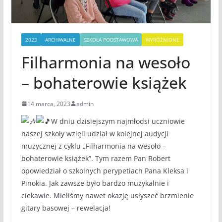
2023
ARCHIWALNE
SZKOŁA PODSTAWOWA
WYRÓŻNIONE
Filharmonia na wesoło
– bohaterowie książek
14 marca, 2023
admin
W dniu dzisiejszym najmłodsi uczniowie
naszej szkoły wzięli udział w kolejnej audycji
muzycznej z cyklu „Filharmonia na wesoło –
bohaterowie książek”. Tym razem Pan Robert
opowiedział o szkolnych perypetiach Pana Kleksa i
Pinokia. Jak zawsze było bardzo muzykalnie i
ciekawie. Mieliśmy nawet okazję usłyszeć brzmienie
gitary basowej – rewelacja!