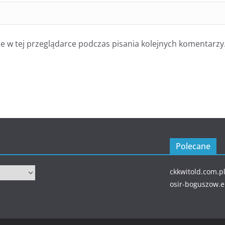
 w tej przeglądarce podczas pisania kolejnych komentarzy
Polecane
ckkwitold.com.p
osir-boguszow.