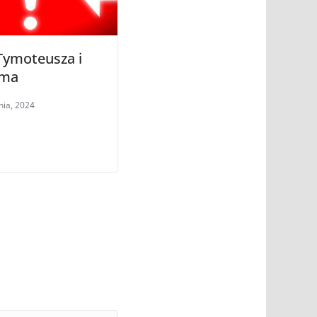
Tymoteusza i
ima
nia, 2024