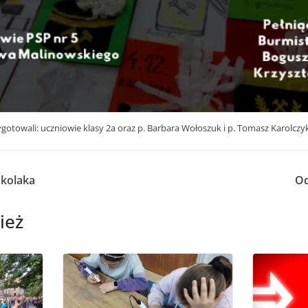
gotowali: uczniowie klasy 2a oraz p. Barbara Wołoszuk i p. Tomasz Karolczyk
zkolaka
Od
ież