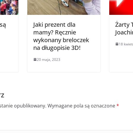
 są
Jaki prezent dla
Żarty 
mamy? Ręcznie
Joach
wykonany breloczek
18 kwiet
na długopisie 3D!
20 maja, 2023
rz
ostanie opublikowany.
Wymagane pola są oznaczone
*