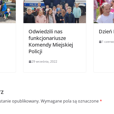
a
Odwiedzili nas
Dzień 
funkcjonariusze
1 czerwc
Komendy Miejskiej
Policji
29 września, 2022
rz
ostanie opublikowany.
Wymagane pola są oznaczone
*