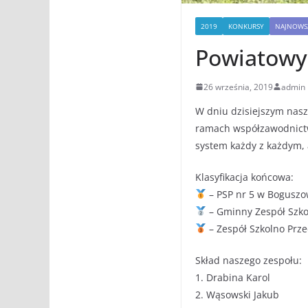
2019
KONKURSY
NAJNOWS
Powiatowyc
26 września, 2019
admin
W dniu dzisiejszym nas
ramach współzawodnictwa
system każdy z każdym, 
Klasyfikacja końcowa:
– PSP nr 5 w Boguszo
– Gminny Zespół Szko
– Zespół Szkolno Prz
Skład naszego zespołu:
1. Drabina Karol
2. Wąsowski Jakub