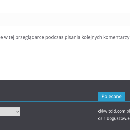
 w tej przeglądarce podczas pisania kolejnych komentarzy
Polecane
ckkwitold.com.p
osir-boguszow.