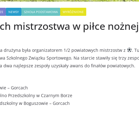
ZE
NEWSY
SZKOŁA PODSTAWOWA
WYRÓŻNIONE
h mistrzostwa w piłce nożnej
za drużyna była organizatorem 1/2 powiatowych mistrzostw z
. T
 Szkolnego Związku Sportowego. Na starcie stawiły się trzy zesp
a dwa najlepsze zespoły uzyskały awans do finałów powiatowych.
wie – Gorcach
lno Przedszkolny w Czarnym Borze
edszkolny w Boguszowie – Gorcach