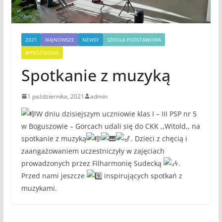
2021
NAJNOWSZE
NEWSY
SZKOŁA PODSTAWOWA
WYRÓŻNIONE
Spotkanie z muzyką
1 października, 2021
admin
W dniu dzisiejszym uczniowie klas I – III PSP nr 5
w Boguszowie – Gorcach udali się do CKK ,,Witold,, na
spotkanie z muzyką
. Dzieci z chęcią i
zaangażowaniem uczestniczyły w zajęciach
prowadzonych przez Filharmonię Sudecką
.
Przed nami jeszcze
inspirujących spotkań z
muzykami.