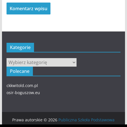
Kategorie
Kategorie
Polecane
ckkwitold.com.pl
osir-boguszow.eu
Prawa autorskie © 2026
Publiczna Szkoła Podstawowa
numer 5 w BOGUSZOWIE-GORCACH
. Wszystkie prawa