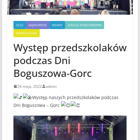
2022
NAJNOWSZE
NEWSY
SZKOŁA PODSTAWOWA
WYRÓŻNIONE
Występ przedszkolaków
podczas Dni
Boguszowa-Gorc
24 maja, 2022
admin
Występ naszych przedszkolaków podczas
Dni Boguszowa – Gorc