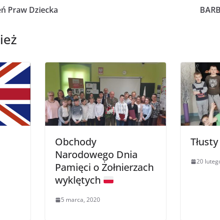
ń Praw Dziecka
BARB
ież
Obchody
Tłusty
Narodowego Dnia
20 luteg
Pamięci o Żołnierzach
wyklętych
5 marca, 2020