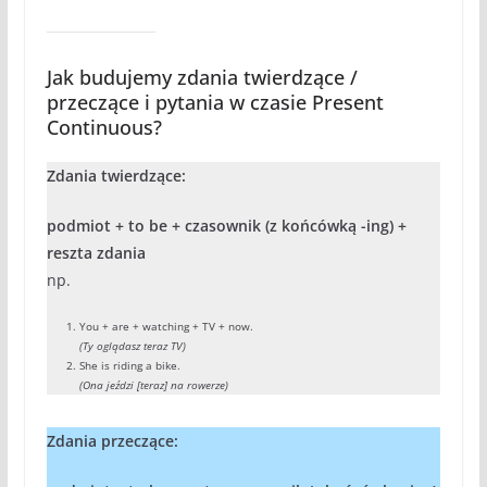
Jak budujemy zdania twierdzące /
przeczące i pytania w czasie Present
Continuous?
Zdania twierdzące:
podmiot + to be + czasownik (z końcówką -ing) +
reszta zdania
np.
You + are + watching + TV + now.
(Ty oglądasz teraz TV)
She is riding a bike.
(Ona jeździ [teraz] na rowerze)
Zdania przeczące: