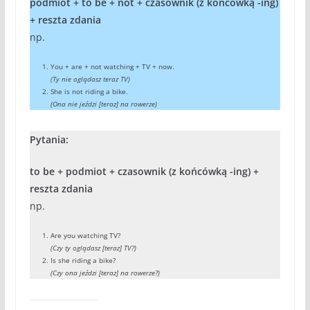
podmiot + to be + not + czasownik (z końcówką -ing)
+ reszta zdania
np.
You + are + not watching + TV + now.
(Ty nie oglądasz teraz TV)
She is not riding a bike.
(Ona nie jeździ [teraz] na rowerze)
Pytania:
to be + podmiot + czasownik (z końcówką -ing) +
reszta zdania
np.
Are you watching TV?
(Czy ty oglądasz [teraz] TV?)
Is she riding a bike?
(Czy ona jeździ [teraz] na rowerze?)