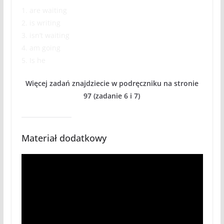
1. are waiting
2. is writing
3. isn’t waiting
4. am going
5. Is he
Więcej zadań znajdziecie w podręczniku na stronie
97 (zadanie 6 i 7)
Materiał dodatkowy