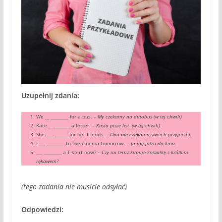
Uzupełnij zdania:
We __ _________ for a bus. –
My czekamy na autobus (w tej chwili)
Kate __ ________ a letter.
– Kasia pisze list. (w tej chwili)
She ___ ________for her friends.
– Ona
nie czeka
na swoich przyjaciół.
I ___ _________ to the cinema tomorrow. –
Ja idę jutro do kina.
___ _________ a T-shirt now?
– Czy on teraz kupuje koszulkę z krótkim
rękawem?
(tego zadania nie musicie odsyłać)
Odpowiedzi: