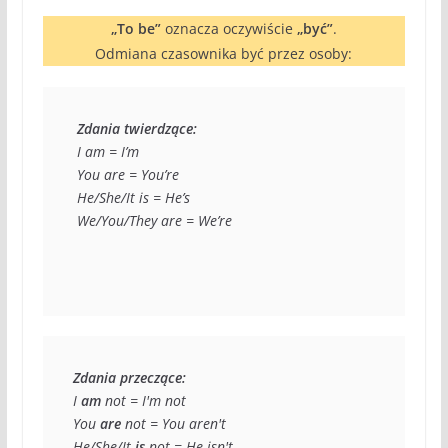
„To be”
oznacza oczywiście
„być”
.
Odmiana czasownika być przez osoby:
Zdania twierdzące: 
 I am = I’m 

 You are = You’re 

 He/She/It is = He’s 

 We/You/They are = We’re  
Zdania przeczące: 
I 
am
 not = I'm not 

You
 are
 not = You aren't 

He/She/It 
is
 not = He isn't 
