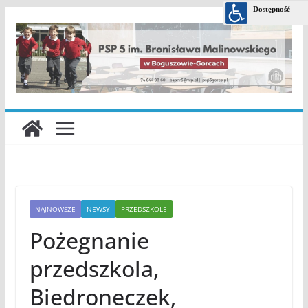
Przejdź
do
treści
NAJNOWSZE
NEWSY
PRZEDSZKOLE
Pożegnanie
przedszkola,
Biedroneczek,