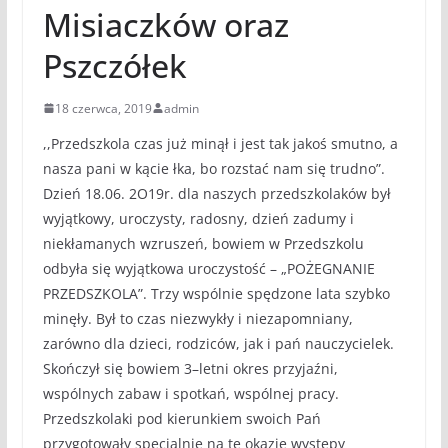
Misiaczków oraz
Pszczółek
18 czerwca, 2019
admin
,,Przedszkola czas już minął i jest tak jakoś smutno, a
nasza pani w kącie łka, bo rozstać nam się trudno”.
Dzień 18.06. 2O19r. dla naszych przedszkolaków był
wyjątkowy, uroczysty, radosny, dzień zadumy i
niekłamanych wzruszeń, bowiem w Przedszkolu
odbyła się wyjątkowa uroczystość – „POŻEGNANIE
PRZEDSZKOLA”. Trzy wspólnie spędzone lata szybko
minęły. Był to czas niezwykły i niezapomniany,
zarówno dla dzieci, rodziców, jak i pań nauczycielek.
Skończył się bowiem 3–letni okres przyjaźni,
wspólnych zabaw i spotkań, wspólnej pracy.
Przedszkolaki pod kierunkiem swoich Pań
przygotowały specjalnie na tę okazję występy