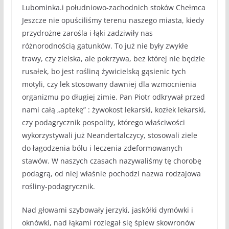
Lubominka.i południowo-zachodnich stoków Chełmca
Jeszcze nie opuściliśmy terenu naszego miasta, kiedy
przydrożne zarośla i łąki zadziwiły nas
różnorodnością gatunków. To już nie były zwykłe
trawy, czy zielska, ale pokrzywa, bez której nie będzie
rusałek, bo jest rośliną żywicielską gąsienic tych
motyli, czy lek stosowany dawniej dla wzmocnienia
organizmu po długiej zimie. Pan Piotr odkrywał przed
nami całą „aptekę” : żywokost lekarski, kozłek lekarski,
czy podagrycznik pospolity, którego właściwości
wykorzystywali już Neandertalczycy, stosowali ziele
do łagodzenia bólu i leczenia zdeformowanych
stawów. W naszych czasach nazywaliśmy tę chorobę
podagrą, od niej właśnie pochodzi nazwa rodzajowa
rośliny-podagrycznik.
Nad głowami szybowały jerzyki, jaskółki dymówki i
oknówki, nad łąkami rozlegał się śpiew skowronów