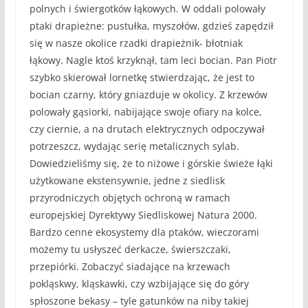
polnych i świergotków łąkowych. W oddali polowały
ptaki drapieżne: pustułka, myszołów, gdzieś zapędził
się w nasze okolice rzadki drapieżnik- błotniak
łąkowy. Nagle ktoś krzyknął, tam leci bocian. Pan Piotr
szybko skierował lornetkę stwierdzając, że jest to
bocian czarny, który gniazduje w okolicy. Z krzewów
polowały gąsiorki, nabijające swoje ofiary na kolce,
czy ciernie, a na drutach elektrycznych odpoczywał
potrzeszcz, wydając serię metalicznych sylab.
Dowiedzieliśmy się, że to niżowe i górskie świeże łąki
użytkowane ekstensywnie, jedne z siedlisk
przyrodniczych objętych ochroną w ramach
europejskiej Dyrektywy Siedliskowej Natura 2000.
Bardzo cenne ekosystemy dla ptaków, wieczorami
możemy tu usłyszeć derkacze, świerszczaki,
przepiórki. Zobaczyć siadające na krzewach
pokląskwy, kląskawki, czy wzbijające się do góry
spłoszone bekasy – tyle gatunków na niby takiej