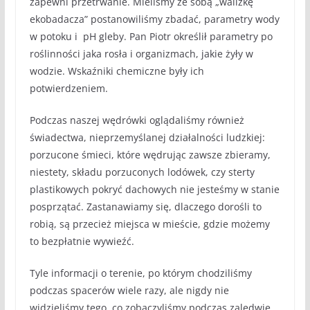
zapewni przetrwanie. Mieliśmy ze sobą „walizkę
ekobadacza” postanowiliśmy zbadać, parametry wody
w potoku i pH gleby. Pan Piotr określił parametry po
roślinności jaka rosła i organizmach, jakie żyły w
wodzie. Wskaźniki chemiczne były ich
potwierdzeniem.
Podczas naszej wędrówki oglądaliśmy również
świadectwa, nieprzemyślanej działalności ludzkiej:
porzucone śmieci, które wędrując zawsze zbieramy,
niestety, składu porzuconych lodówek, czy sterty
plastikowych pokryć dachowych nie jesteśmy w stanie
posprzątać. Zastanawiamy się, dlaczego dorośli to
robią, są przecież miejsca w mieście, gdzie możemy
to bezpłatnie wywieźć.
Tyle informacji o terenie, po którym chodziliśmy
podczas spacerów wiele razy, ale nigdy nie
widzieliśmy tego, co zobaczyliśmy podczas zaledwie