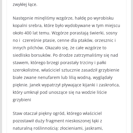
zwykłej łące.
Następnie minęliśmy wzgórze, hałdę po wyrobisku
kopalni srebra, które było wydobywane w tym miejscu
około 400 lat temu. Wzgórze porastają świerki, sosny
no i czereśnie ptasie, cenne dla ptaków, orzesznic i
innych pilchów. Okazało się, że całe wzgórze to
siedlisko borsuków. Po drodze zatrzymaliśmy się nad
stawem, którego brzegi porastały trzciny i pałki
szerokolistne, właściciel sztucznie zasadził grzybienie
białe zwane nenufarem lub lilią wodną, wyglądały
pięknie. Janek wypatrzył pływające kijanki i zaskrońca,
który umknął pod unoszące się na wodzie liście
grzybieni
Staw otaczał piękny ogród, którego właściciel
pozostawił duży fragment nieskoszonej łąki z
naturalną roślinnością: złocieniami, jaskrami,