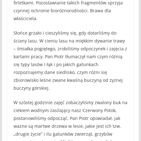
firletkami. Pozostawianie takich fragmentów sprzyja
czynnej ochronie bioróżnorodności. Brawa dla
właściciela.
Słońce grzało i cieszyliśmy się, gdy dotarliśmy do
ściany lasu. W cieniu lasu na miękkim dywanie trawy
– śmiałka pogiętego, zrobiliśmy odpoczynek i zajęcia z
kartami pracy. Pan Piotr tłumaczył nam czym różnią
się typy lasów i łąk i po jakich gatunkach
rozpoznajemy dane siedlisko, czym różni się
zbiorowisko leśne zwane kwaśną buczyną od żyznej
buczyny górskiej.
W szóstej godzinie zajęć zobaczyliśmy zwalony buk na
ciekiem wodnym zasilający nasz Czerwony Potok,
postanowiliśmy odpocząć. Pan Piotr opowiadał, jak
ważne są martwe drzewa w lesie, jakie jest ich tzw.
„drugie życie” i ilu gatunków zwierząt, grzybów