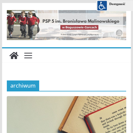
Przejdź
do
treści
archiwum