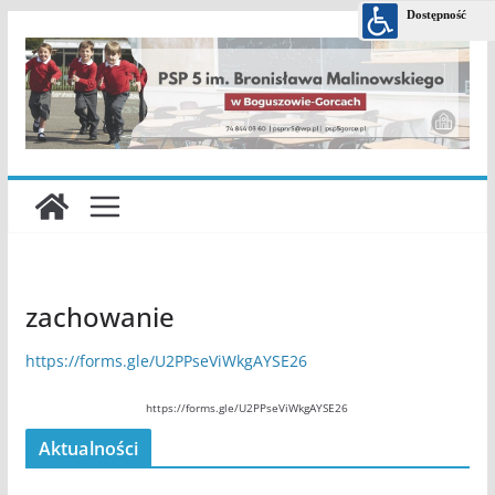
Przejdź
do
treści
zachowanie
https://forms.gle/U2PPseViWkgAYSE26
https://forms.gle/U2PPseViWkgAYSE26
Aktualności