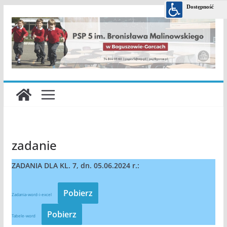
Przejdź
do
treści
zadanie
ZADANIA DLA KL. 7, dn. 05.06.2024 r.:
Pobierz
Zadania-word-i-excel
Pobierz
Tabele-word