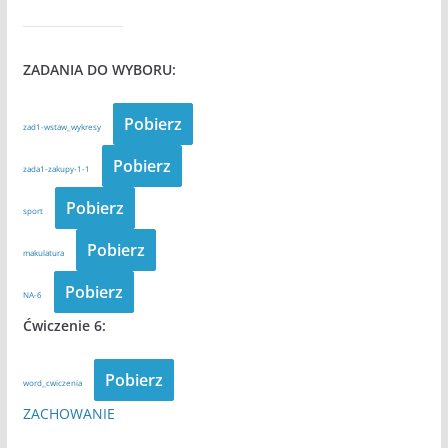
ZADANIA DO WYBORU:
Pobierz
zad1-wstaw_wykresy
Pobierz
zada1-zakupy-1-1
Pobierz
sport
Pobierz
makulatura
Pobierz
NA-6
Ćwiczenie 6:
Pobierz
word_cwiczenia
ZACHOWANIE